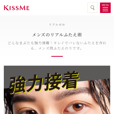
MENU
リアルゼロ
メンズのリアルふたえ術
どんなまぶたも強力接着！キレイでバレないふたえを作れ
る、メンズ用ふたえのりです。