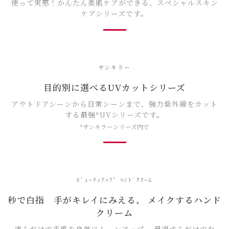
使って実感！かんたん美肌ケアができる、スペシャルスキン
ケアシリーズです。
サンキラー
目的別に選べるUVカットシリーズ
アウトドアシーンから日常シーンまで、強力紫外線をカット
する最強*UVシリーズです。
*サンキラーシリーズ内で
ﾋﾞｭｰﾃｨｱｯﾌﾟ ﾊﾝﾄﾞｸﾘｰﾑ
秒で白指 手がキレイにみえる、 メイクするハンド
クリーム
塗るだけで手肌を自然にトーンアップ。 保湿するだけでな