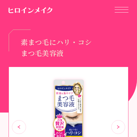
素まつ毛にハリ・コシ
まつ毛美容液