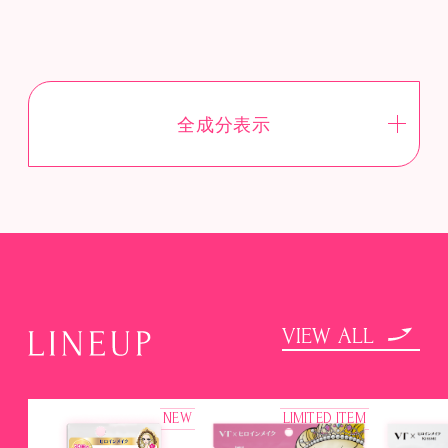
全成分表示
VIEW ALL
NEW
LIMITED ITEM