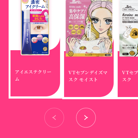
アイエステクリー
VTセブンデイズマ
VTセ
ム
スク モイスト​
スク