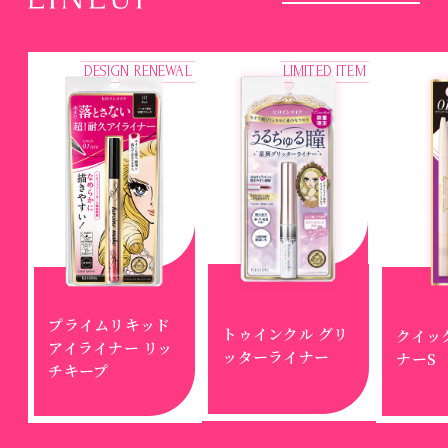
DESIGN RENEWAL
LIMITED ITEM
プライムリキッド
トゥインクル グリ
クイッ
アイライナー リッ
ッターライナー
ナーS
チキープ