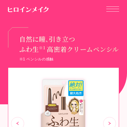
自然に瞳､引き立つ
ふわ生
高密着クリームペンシル
※1
※1 ペンシルの感触